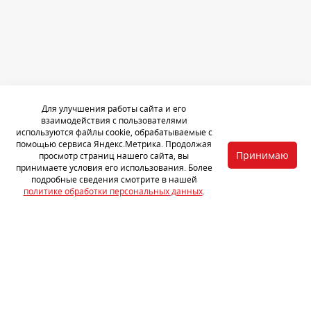
Для улучшения работы сайта и его
Услуги
взаимодействия с пользователями
используются файлы cookie, обрабатываемые с
Стоимость
помощью сервиса Яндекс.Метрика. Продолжая
Принимаю
просмотр страниц нашего сайта, вы
Портфолио
принимаете условия его использования. Более
подробные сведения смотрите в нашей
Отзывы
политике обработки персональных данных
.
Акции
Статьи
Партнерам
Контакты
Сеть официальных установочных центров завода