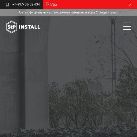
Уфа
+7-917-38-32-134
Сеть официальных установочных центров завода Стандартпласт
Барнаул
Белгород
Брянск
Иваново
Калининград
Москва
Мурманск
Новочебоксарск
Пермь
Самара
Санкт-