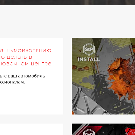
да шумоизоляцию
о делать в
новочном центре
ьте ваш автомобиль
ссионалам.