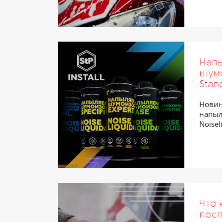
Нап
шум
Stan
Новинк
напыл
Noisel
Что 
посл