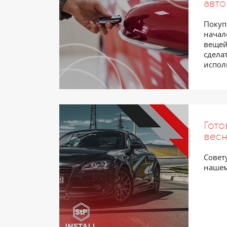
авт
Покуп
начал
вещей
сдела
испол
Гото
вес
Совет
нашем