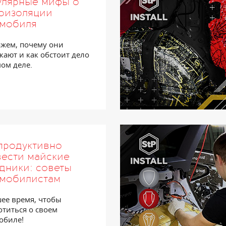
улярные мифы о
оизоляции
омобиля
ажем, почему они
кают и как обстоит дело
мом деле.
продуктивно
ести майские
дники: советы
омобилистам
ее время, чтобы
отиться о своем
обиле!