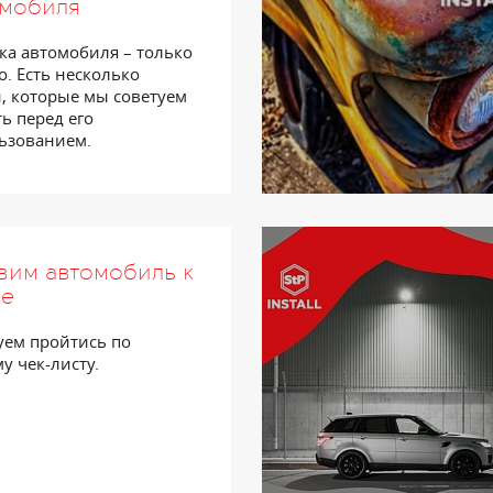
омобиля
ка автомобиля – только
о. Есть несколько
, которые мы советуем
ть перед его
ьзованием.
вим автомобиль к
не
уем пройтись по
у чек-листу.