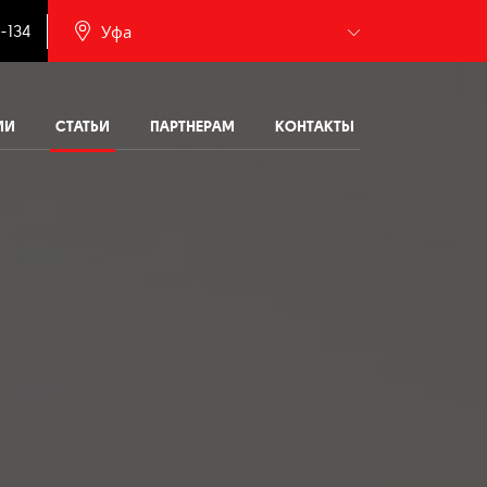
.
Уфа
-134
Барнаул
ИИ
СТАТЬИ
ПАРТНЕРАМ
КОНТАКТЫ
Белгород
Брянск
Иваново
Калининград
Москва
Мурманск
Новочебоксарск