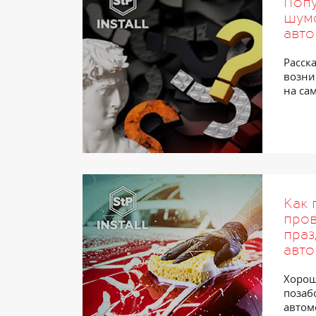
Поп
шум
авт
Расск
возни
на са
Как 
пров
праз
авт
Хорош
позаб
автом