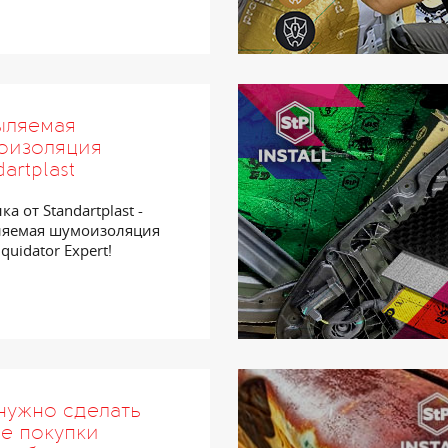
ыляемая
оизоляция
dartplast
а от Standartplast -
яемая шумоизоляция
iquidator Expert!
нужно сделать
е покупки