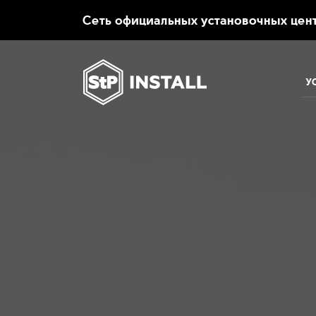
.
Сеть официальных установочных цент
У